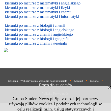
kierunki po maturze z matematyki i angielskiego
kierunki po maturze z matematyki i fizyki
kierunki po maturze z matematyki i chemii
kierunki po maturze z matematyki i informatyki
kierunki po maturze z biologii i chemii
kierunki po maturze z biologii i
angielskiego
kierunki po maturze z
chemii i
angielskiego
kierunki po maturze z biologii i geografii
kierunki po maturze z chemii i geografii
•
•
•
Reklama - Wykorzystajmy wspólnie nasz potencjał!
Kontakt
Patronat
Praca dla studentów
Polityka Prywatności
Grupa StudentNews.pl Sp. z o.o. i jej partnerzy
używają plików cookies i podobnych technologii w
celu realizacji m.in. usług statystycznych i